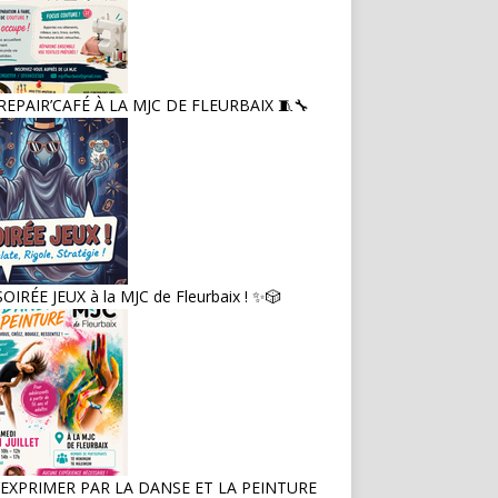
 REPAIR’CAFÉ À LA MJC DE FLEURBAIX 🧵🔧
OIRÉE JEUX à la MJC de Fleurbaix ! ✨🎲
 S’EXPRIMER PAR LA DANSE ET LA PEINTURE