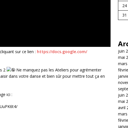
24
31
Ar
juin 
liquant sur ce lien :
https://docs.google.com/
mai 
mars
févri
es 2
Ne manquez pas les Ateliers pour agrémenter
janvi
aisir dans votre danse et bien sûr pour mettre tout ça en
nove
sept
e ici :
juin 
mai 
jUuPK6t4/
avril
mars
févri
janvi