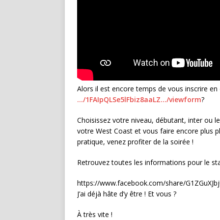
Alors il est encore temps de vous inscrire en c
…/1FAIpQLSe5lFbiz8aaLZ…/viewform
?
Choisissez votre niveau, débutant, inter ou l
votre West Coast et vous faire encore plus pl
pratique, venez profiter de la soirée !
Retrouvez toutes les informations pour le stag
https://www.facebook.com/share/G1ZGuXJb
J’ai déjà hâte d’y être ! Et vous ?
À très vite !