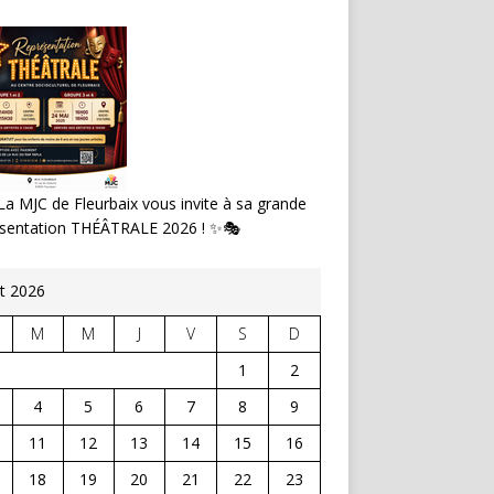
a MJC de Fleurbaix vous invite à sa grande
ésentation THÉÂTRALE 2026 ! ✨🎭
t 2026
M
M
J
V
S
D
1
2
4
5
6
7
8
9
11
12
13
14
15
16
18
19
20
21
22
23