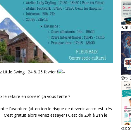
🔧🧵
tle Swing : 24 & 25 fevrier !
🎲✨ S
ux le refaire en soirée” ça vous tente ?
ter l’aventure (attention le risque de devenir accro est très
ous ! C’est gratuit alors venez essayer ! C’est de 20h à 21h le
🎨💃