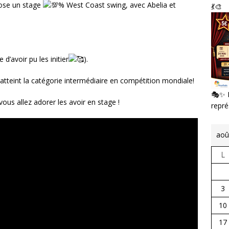
pose un stage
% West Coast swing, avec Abelia et
💃🎨
e d’avoir pu les initier
).
 atteint la catégorie intermédiaire en compétition mondiale!
🎭✨ L
vous allez adorer les avoir en stage !
repr
aoû
L
3
10
17