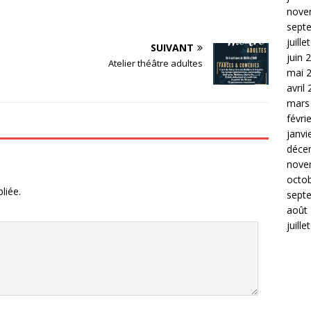
nove
sept
juille
SUIVANT
juin 
Atelier théâtre adultes
mai 
avril
mars
févri
janvi
déce
nove
octo
liée.
sept
août
juille