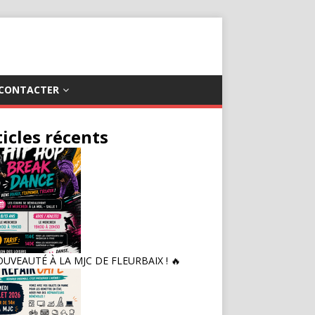
CONTACTER
ticles récents
OUVEAUTÉ À LA MJC DE FLEURBAIX ! 🔥