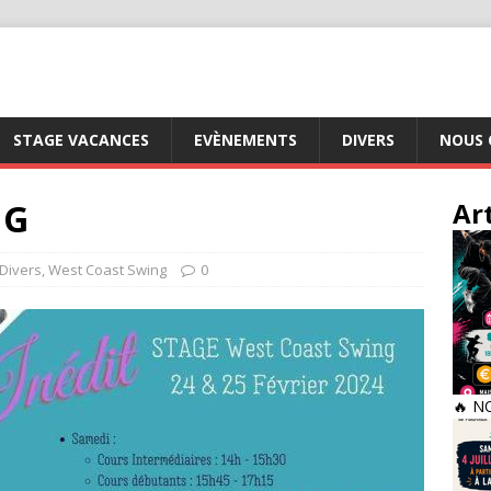
STAGE VACANCES
EVÈNEMENTS
DIVERS
NOUS 
NG
Ar
Divers
,
West Coast Swing
0
🔥 N