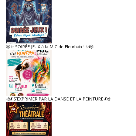
🎲✨ SOIRÉE JEUX à la MJC de Fleurbaix ! ✨🎲
🎨💃 S’EXPRIMER PAR LA DANSE ET LA PEINTURE 💃🎨