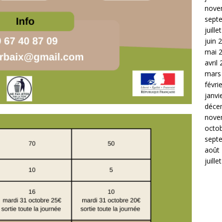
nove
sept
juille
juin 
mai 
avril
mars
févri
janvi
déce
nove
octo
sept
août
juille