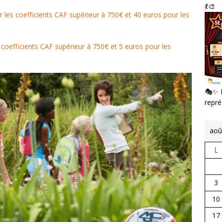
💃🎨
ur les coefficients CAF supérieur à 750€ et 40 euros pour les
es coefficients CAF supérieur à 750€ et 5 euros pour les
🎭✨ L
repr
aoû
L
3
10
17