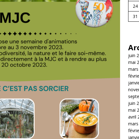
24
31
Ar
juin 
mai 
mars
févri
janvi
nove
sept
juin 
mai 
avril
mars
févri
janvi