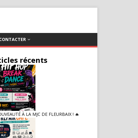
CONTACTER
ticles récents
OUVEAUTÉ À LA MJC DE FLEURBAIX ! 🔥