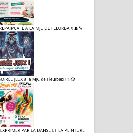
 REPAIR’CAFÉ À LA MJC DE FLEURBAIX 🧵🔧
OIRÉE JEUX à la MJC de Fleurbaix ! ✨🎲
 S’EXPRIMER PAR LA DANSE ET LA PEINTURE