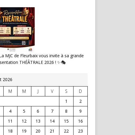
a MJC de Fleurbaix vous invite à sa grande
ésentation THÉÂTRALE 2026 ! ✨🎭
t 2026
M
M
J
V
S
D
1
2
4
5
6
7
8
9
11
12
13
14
15
16
18
19
20
21
22
23